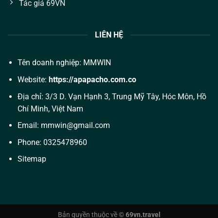
Tác giả 69VN
LIÊN HỆ
Tên doanh nghiệp: MMWIN
Website:
https://apapacho.com.co
Địa chỉ: 3/3 D. Vạn Hạnh 3, Trung Mỹ Tây, Hóc Môn, Hồ
Chí Minh, Việt Nam
Email: mmwin@gmail.com
Phone: 0325478960
Sitemap
Bản quyền thuộc về ©
69vn.travel