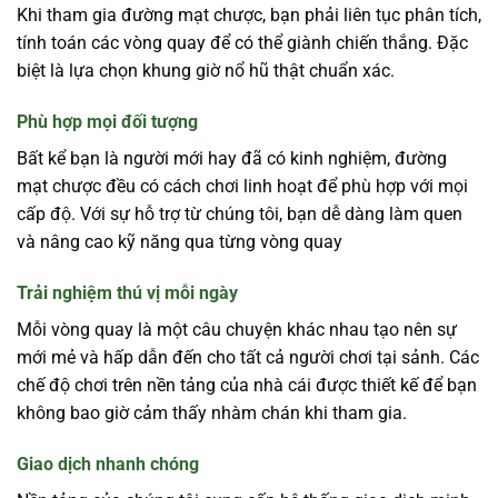
Khi tham gia đường mạt chược, bạn phải liên tục phân tích,
tính toán các vòng quay để có thể giành chiến thắng. Đặc
biệt là lựa chọn khung giờ nổ hũ thật chuẩn xác.
Phù hợp mọi đối tượng
Bất kể bạn là người mới hay đã có kinh nghiệm, đường
mạt chược đều có cách chơi linh hoạt để phù hợp với mọi
cấp độ. Với sự hỗ trợ từ chúng tôi, bạn dễ dàng làm quen
và nâng cao kỹ năng qua từng vòng quay
Trải nghiệm thú vị mỗi ngày
Mỗi vòng quay là một câu chuyện khác nhau tạo nên sự
mới mẻ và hấp dẫn đến cho tất cả người chơi tại sảnh. Các
chế độ chơi trên nền tảng của nhà cái được thiết kế để bạn
không bao giờ cảm thấy nhàm chán khi tham gia.
Giao dịch nhanh chóng