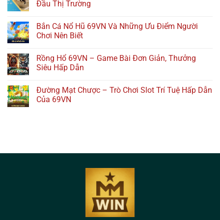
Đầu Thị Trường
Bắn Cá Nổ Hũ 69VN Và Những Ưu Điểm Người
Chơi Nên Biết
Rồng Hổ 69VN – Game Bài Đơn Giản, Thưởng
Siêu Hấp Dẫn
Đường Mạt Chược – Trò Chơi Slot Trí Tuệ Hấp Dẫn
Của 69VN