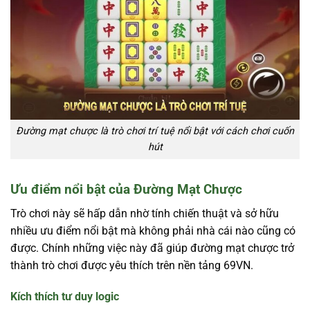
Đường mạt chược là trò chơi trí tuệ nổi bật với cách chơi cuốn
hút
Ưu điểm nổi bật của Đường Mạt Chược
Trò chơi này sẽ hấp dẫn nhờ tính chiến thuật và sở hữu
nhiều ưu điểm nổi bật mà không phải nhà cái nào cũng có
được. Chính những việc này đã giúp đường mạt chược trở
thành trò chơi được yêu thích trên nền tảng 69VN.
Kích thích tư duy logic