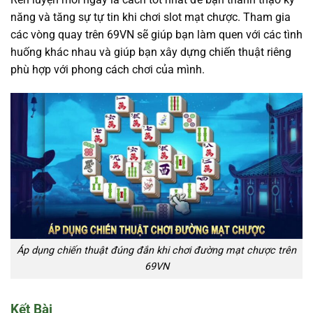
năng và tăng sự tự tin khi chơi slot mạt chược. Tham gia
các vòng quay trên 69VN sẽ giúp bạn làm quen với các tình
huống khác nhau và giúp bạn xây dựng chiến thuật riêng
phù hợp với phong cách chơi của mình.
Áp dụng chiến thuật đúng đắn khi chơi đường mạt chược trên
69VN
Kết Bài