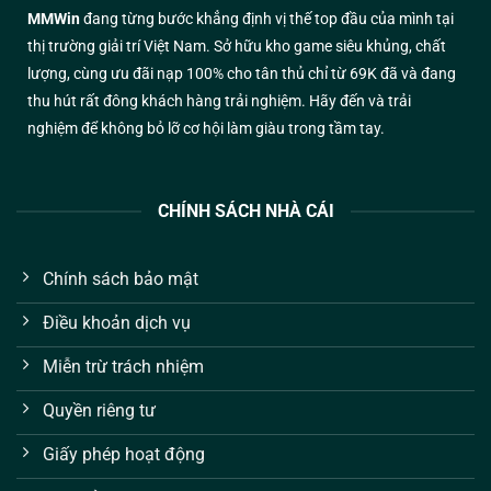
MMWin
đang từng bước khẳng định vị thế top đầu của mình tại
thị trường giải trí Việt Nam. Sở hữu kho game siêu khủng, chất
lượng, cùng ưu đãi nạp 100% cho tân thủ chỉ từ 69K đã và đang
thu hút rất đông khách hàng trải nghiệm. Hãy đến và trải
nghiệm để không bỏ lỡ cơ hội làm giàu trong tầm tay.
CHÍNH SÁCH NHÀ CÁI
Chính sách bảo mật
Điều khoản dịch vụ
Miễn trừ trách nhiệm
Quyền riêng tư
Giấy phép hoạt động