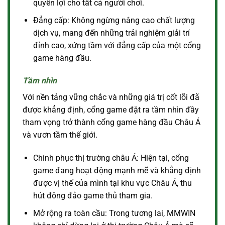
quyền lợi cho tất cả người chơi.
Đẳng cấp: Không ngừng nâng cao chất lượng
dịch vụ, mang đến những trải nghiệm giải trí
đỉnh cao, xứng tầm với đẳng cấp của một cổng
game hàng đầu.
Tầm nhìn
Với nền tảng vững chắc và những giá trị cốt lõi đã
được khẳng định, cổng game đặt ra tầm nhìn đầy
tham vọng trở thành cổng game hàng đầu Châu Á
và vươn tầm thế giới.
Chinh phục thị trường châu Á: Hiện tại, cổng
game đang hoạt động mạnh mẽ và khẳng định
được vị thế của mình tại khu vực Châu Á, thu
hút đông đảo game thủ tham gia.
Mở rộng ra toàn cầu: Trong tương lai, MMWIN