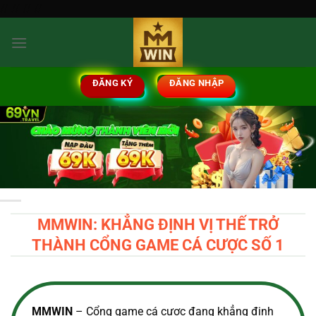
Bỏ
//
//
//
//
qua
nội
dung
ĐĂNG KÝ
ĐĂNG NHẬP
MMWIN: KHẲNG ĐỊNH VỊ THẾ TRỞ
THÀNH CỔNG GAME CÁ CƯỢC SỐ 1
MMWIN
– Cổng game cá cược đang khẳng định