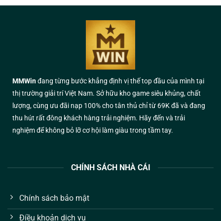
MMWin
đang từng bước khẳng định vị thế top đầu của mình tại
thị trường giải trí Việt Nam. Sở hữu kho game siêu khủng, chất
lượng, cùng ưu đãi nạp 100% cho tân thủ chỉ từ 69K đã và đang
thu hút rất đông khách hàng trải nghiệm. Hãy đến và trải
nghiệm để không bỏ lỡ cơ hội làm giàu trong tầm tay.
CHÍNH SÁCH NHÀ CÁI
Chính sách bảo mật
Điều khoản dịch vụ