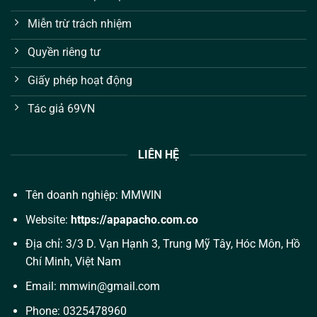
Miễn trừ trách nhiệm
Quyền riêng tư
Giấy phép hoạt động
Tác giả 69VN
LIÊN HỆ
Tên doanh nghiệp: MMWIN
Website:
https://apapacho.com.co
Địa chỉ: 3/3 D. Vạn Hạnh 3, Trung Mỹ Tây, Hóc Môn, Hồ
Chí Minh, Việt Nam
Email: mmwin@gmail.com
Phone: 0325478960